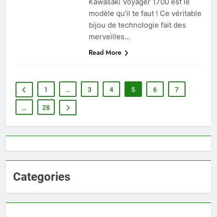
Kawasaki Voyager 1700 est le
modèle qu’il te faut ! Ce véritable
bijou de technologie fait des
merveilles…
Read More
1
…
3
4
5
6
7
…
28
Categories