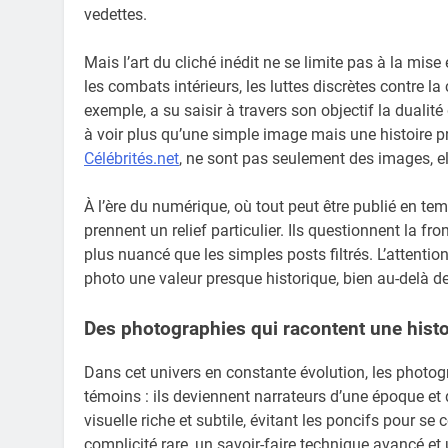
vedettes.
Mais l’art du cliché inédit ne se limite pas à la mis
les combats intérieurs, les luttes discrètes contre l
exemple, a su saisir à travers son objectif la duali
à voir plus qu’une simple image mais une histoire 
Célébrités.net
, ne sont pas seulement des images, el
À l’ère du numérique, où tout peut être publié en te
prennent un relief particulier. Ils questionnent la fron
plus nuancé que les simples posts filtrés. L’attenti
photo une valeur presque historique, bien au-delà de
Des photographies qui racontent une histoi
Dans cet univers en constante évolution, les photogr
témoins : ils deviennent narrateurs d’une époque et d
visuelle riche et subtile, évitant les poncifs pour s
complicité rare, un savoir-faire technique avancé et