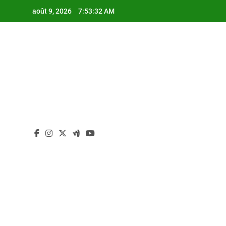
Skip
août 9, 2026
7:53:33 AM
to
content