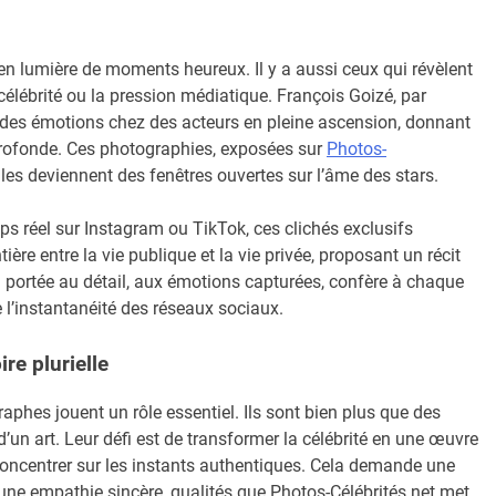
e en lumière de moments heureux. Il y a aussi ceux qui révèlent
a célébrité ou la pression médiatique. François Goizé, par
té des émotions chez des acteurs en pleine ascension, donnant
profonde. Ces photographies, exposées sur
Photos-
les deviennent des fenêtres ouvertes sur l’âme des stars.
mps réel sur Instagram ou TikTok, ces clichés exclusifs
tière entre la vie publique et la vie privée, proposant un récit
on portée au détail, aux émotions capturées, confère à chaque
 l’instantanéité des réseaux sociaux.
re plurielle
aphes jouent un rôle essentiel. Ils sont bien plus que des
’un art. Leur défi est de transformer la célébrité en une œuvre
e concentrer sur les instants authentiques. Cela demande une
 une empathie sincère, qualités que Photos-Célébrités.net met