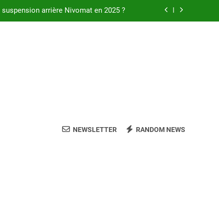
c suspension arrière Nivomat en 2025 ?
mortisseurs avant du Chrysler Voyager
 réussir l’achat d’un LMNP d’occasion
age 3D pour une expérience immersive
c suspension arrière Nivomat en 2025 ?
mortisseurs avant du Chrysler Voyager
NEWSLETTER
RANDOM NEWS
 réussir l’achat d’un LMNP d’occasion