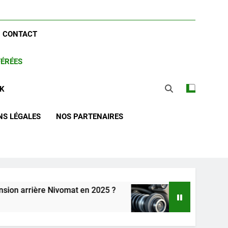
CONTACT
FÉRÉES
CK
NS LÉGALES
NOS PARTENAIRES
e Nivomat en 2025 ?
Comprendre le rôle du ca
2 Semaines Ago