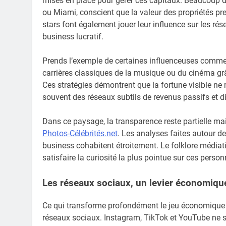
mises en place pour gérer ces capitaux. Beaucoup d’
ou Miami, conscient que la valeur des propriétés pre
stars font également jouer leur influence sur les ré
business lucratif.
Prends l’exemple de certaines influenceuses comme 
carrières classiques de la musique ou du cinéma grâ
Ces stratégies démontrent que la fortune visible ne
souvent des réseaux subtils de revenus passifs et di
Dans ce paysage, la transparence reste partielle m
Photos-Célébrités.net
. Les analyses faites autour de
business cohabitent étroitement. Le folklore médiat
satisfaire la curiosité la plus pointue sur ces person
Les réseaux sociaux, un levier économiqu
Ce qui transforme profondément le jeu économique des
réseaux sociaux. Instagram, TikTok et YouTube ne s