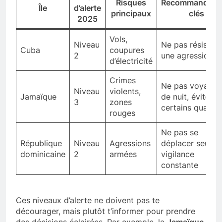
Risques
Recommandati
Île
d’alerte
principaux
clés
2025
Vols,
Niveau
Ne pas résister 
Cuba
coupures
2
une agression
d’électricité
Crimes
Ne pas voyager
Niveau
violents,
Jamaïque
de nuit, éviter
3
zones
certains quartie
rouges
Ne pas se
République
Niveau
Agressions
déplacer seul,
dominicaine
2
armées
vigilance
constante
Ces niveaux d’alerte ne doivent pas te
décourager, mais plutôt t’informer pour prendre