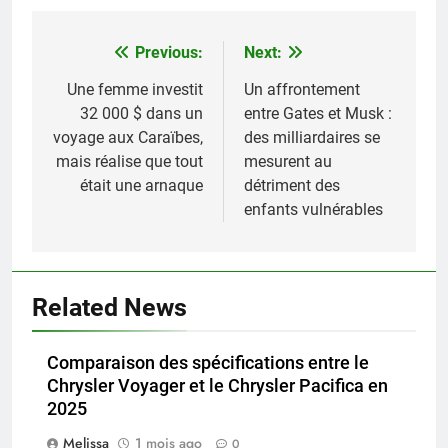
Previous:
Next:
Navigation
de
Une femme investit
Un affrontement
32 000 $ dans un
entre Gates et Musk :
l’article
voyage aux Caraïbes,
des milliardaires se
mais réalise que tout
mesurent au
était une arnaque
détriment des
enfants vulnérables
Related News
Comparaison des spécifications entre le
Chrysler Voyager et le Chrysler Pacifica en
2025
Melissa
1 mois ago
0