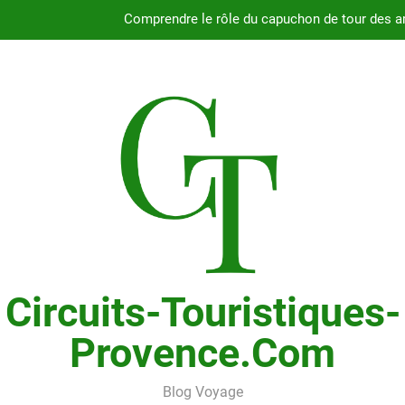
Comprendre le rôle du capuchon de tour des a
Guide complet pour
Fiabilité du moteur 2.4L du Chry
Pourquoi choisir le Chrysler Grand Voyager ave
Comprendre le rôle du capuchon de tour des a
Guide complet pour
Fiabilité du moteur 2.4L du Chry
Circuits-Touristiques-
Provence.com
Blog Voyage