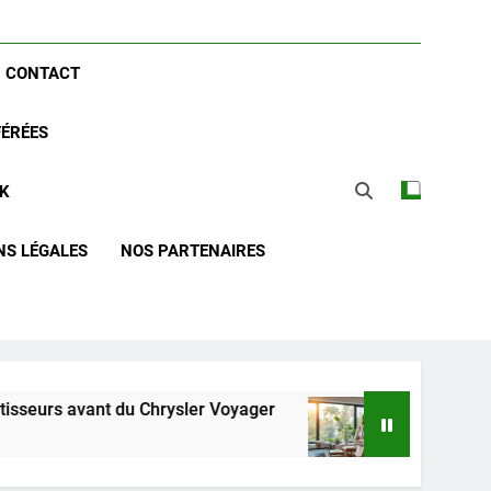
CONTACT
FÉRÉES
CK
NS LÉGALES
NOS PARTENAIRES
t du Chrysler Voyager
Guide complet pour réu
2 Semaines Ago