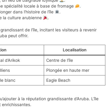
, un lieu de baignade idyllique
.
ne spécialité locale à base de fromage
.
nger dans l’histoire de l’île
.
re la culture arubienne
.
randissant de l’île, incitant les visiteurs à revenir
ba peut offrir.
tion
Localisation
l d’Arikok
Centre de l’île
lliens
Plongée en haute mer
le blanc
Eagle Beach
qu’ajouter à la réputation grandissante d’Aruba. L’île
t enrichissantes.