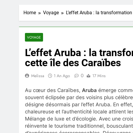
Home
Voyage
L’effet Aruba : la transformation
VOYAGE
L’effet Aruba : la trans
cette île des Caraïbes
0
Melissa
1 An Ago
17 Mins
Au cœur des Caraïbes,
Aruba
émerge comme u
souvent éclipsée par des voisins plus célèbre
désigne désormais par l’effet Aruba. En effet
chaleureuse et l’authenticité locale attirent l
Mélange de luxe et d’écologie. Avec une cro
réinvente le tourisme traditionnel, bousculan