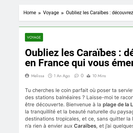
Home
Voyage
Oubliez les Caraïbes : découvrez
VOYAGE
Oubliez les Caraïbes : d
en France qui vous émer
0
Melissa
1 An Ago
10 Mins
Tu cherches le coin parfait où poser ta serviet
des stations balnéaires ? Laisse-moi te racon
être découverte. Bienvenue à la
plage de la
la tranquillité et la beauté naturelle du pay
destinations tropicales, et ce, sans quitter la
n’a rien à envier aux
Caraïbes
, et j’ai quelq