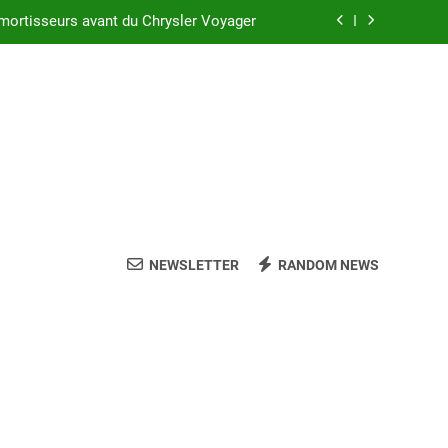
 réussir l’achat d’un LMNP d’occasion
sler Voyager : ce que vous devez savoir
c suspension arrière Nivomat en 2025 ?
mortisseurs avant du Chrysler Voyager
 réussir l’achat d’un LMNP d’occasion
sler Voyager : ce que vous devez savoir
NEWSLETTER
RANDOM NEWS