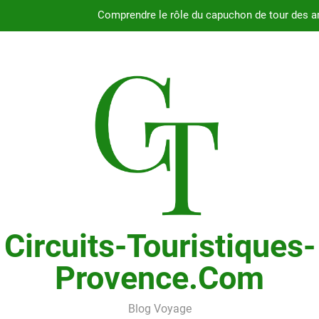
Guide complet pour
Fiabilité du moteur 2.4L du Chry
Pourquoi choisir le Chrysler Grand Voyager ave
Comprendre le rôle du capuchon de tour des a
Guide complet pour
Fiabilité du moteur 2.4L du Chry
Circuits-Touristiques-
Provence.com
Blog Voyage