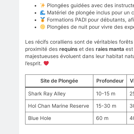
Plongées guidées avec des instruct
Matériel de plongée inclus pour un c
Formations PADI pour débutants, afin 
Plongées de nuit pour vivre des exp
Les récifs coralliens sont de véritables forê
proximité des
requins
et des
raies manta
est
majestueuses évoluent dans leur habitat natur
l’esprit.
Site de Plongée
Profondeur
Vi
Shark Ray Alley
10-15 m
2
Hol Chan Marine Reserve
15-30 m
3
Blue Hole
60 m
4