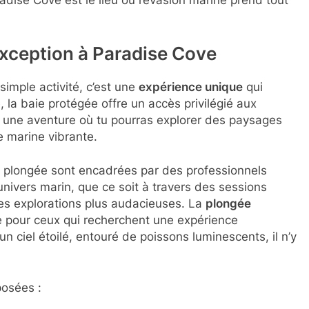
dise Cove est le lieu où l’évasion marine prend tout
xception à Paradise Cove
imple activité, c’est une
expérience unique
qui
le, la baie protégée offre un accès privilégié aux
t une aventure où tu pourras explorer des paysages
e marine vibrante.
e plongée sont encadrées par des professionnels
l’univers marin, que ce soit à travers des sessions
s explorations plus audacieuses. La
plongée
e pour ceux qui recherchent une expérience
 ciel étoilé, entouré de poissons luminescents, il n’y
posées :