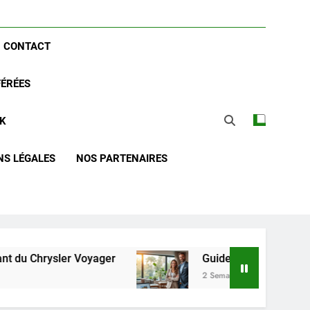
CONTACT
FÉRÉES
CK
NS LÉGALES
NOS PARTENAIRES
ler Voyager
Guide complet pour réussir l’acha
2 Semaines Ago