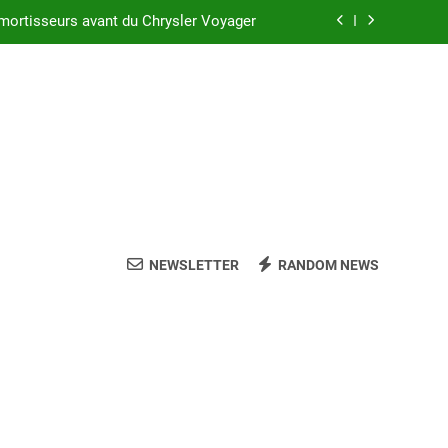
 réussir l’achat d’un LMNP d’occasion
sler Voyager : ce que vous devez savoir
c suspension arrière Nivomat en 2025 ?
mortisseurs avant du Chrysler Voyager
 réussir l’achat d’un LMNP d’occasion
sler Voyager : ce que vous devez savoir
NEWSLETTER
RANDOM NEWS