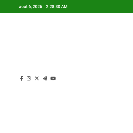
Skip
août 6, 2026
2:28:31 AM
to
content