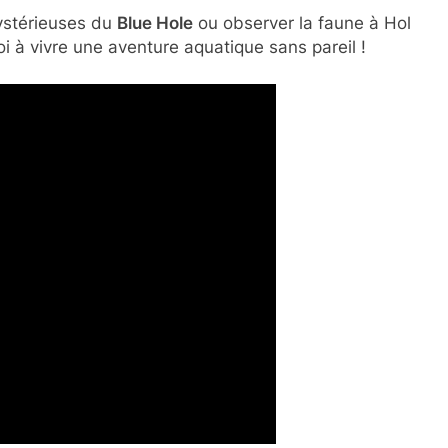
ystérieuses du
Blue Hole
ou observer la faune à Hol
oi à vivre une aventure aquatique sans pareil !