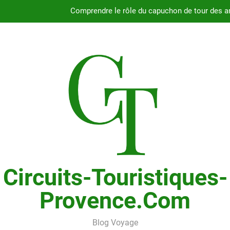
Guide complet pour
Fiabilité du moteur 2.4L du Chry
Pourquoi choisir le Chrysler Grand Voyager ave
Comprendre le rôle du capuchon de tour des a
Guide complet pour
Fiabilité du moteur 2.4L du Chry
Circuits-Touristiques-
Provence.com
Blog Voyage