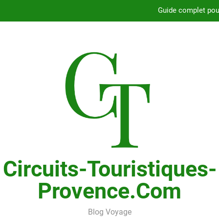
Guide complet pour
Fiabilité du moteur 2.4L du Chry
Pourquoi choisir le Chrysler Grand Voyager ave
Comprendre le rôle du capuchon de tour des a
Guide complet pour
Fiabilité du moteur 2.4L du Chry
Circuits-Touristiques-
Provence.com
Blog Voyage