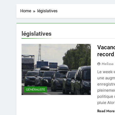
Home
législatives
législatives
Vacanc
record
Melissa
Le week-e
une augme
enregistr
GÉNÉRALISTE
pleinemen
politique
pluie Alo
Read More