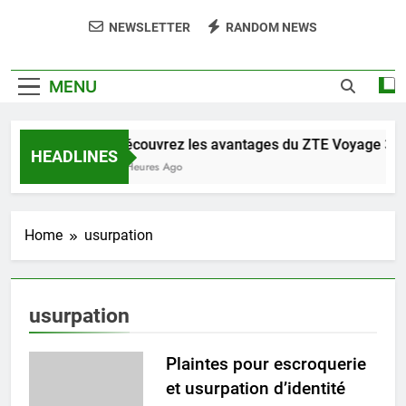
NEWSLETTER
RANDOM NEWS
MENU
Découvrez les avantages du ZTE Voyage 3D 
HEADLINES
2 Heures Ago
Home
usurpation
usurpation
Plaintes pour escroquerie
et usurpation d’identité