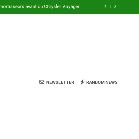
mortisseurs avant du Chrysler Voyager
 réussir l’achat d’un LMNP d’occasion
sler Voyager : ce que vous devez savoir
c suspension arrière Nivomat en 2025 ?
mortisseurs avant du Chrysler Voyager
 réussir l’achat d’un LMNP d’occasion
NEWSLETTER
RANDOM NEWS
sler Voyager : ce que vous devez savoir