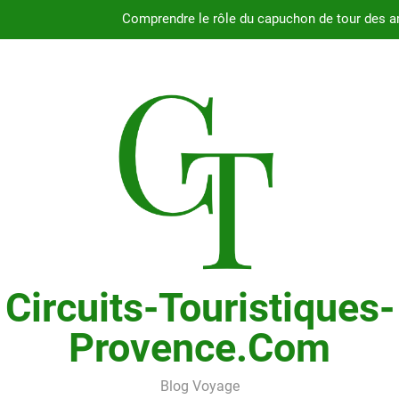
Comprendre le rôle du capuchon de tour des a
Guide complet pour
Fiabilité du moteur 2.4L du Chry
Pourquoi choisir le Chrysler Grand Voyager ave
Comprendre le rôle du capuchon de tour des a
Guide complet pour
Fiabilité du moteur 2.4L du Chry
Circuits-Touristiques-
Provence.com
Blog Voyage