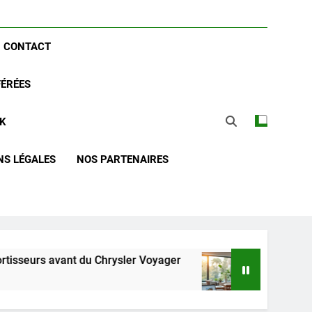
CONTACT
FÉRÉES
CK
NS LÉGALES
NOS PARTENAIRES
 du Chrysler Voyager
Guide complet pour réus
2 Semaines Ago