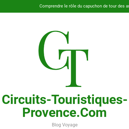
Guide complet pour
Fiabilité du moteur 2.4L du Chry
Pourquoi choisir le Chrysler Grand Voyager ave
Comprendre le rôle du capuchon de tour des a
Guide complet pour
Fiabilité du moteur 2.4L du Chry
Circuits-Touristiques-
Provence.com
Blog Voyage