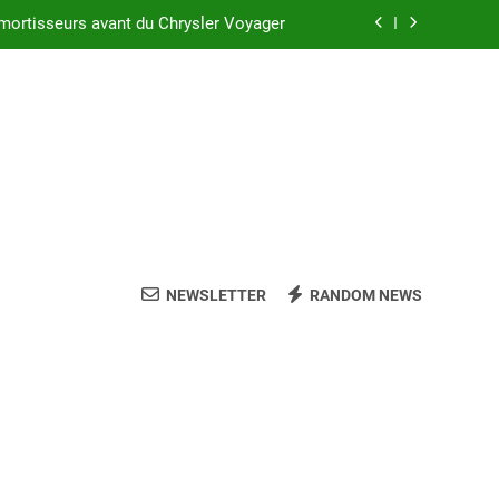
 réussir l’achat d’un LMNP d’occasion
sler Voyager : ce que vous devez savoir
c suspension arrière Nivomat en 2025 ?
mortisseurs avant du Chrysler Voyager
 réussir l’achat d’un LMNP d’occasion
sler Voyager : ce que vous devez savoir
NEWSLETTER
RANDOM NEWS