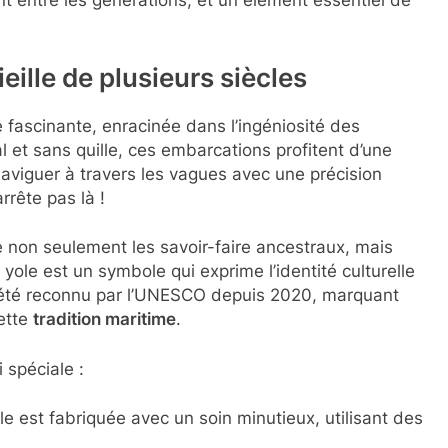
nt entre les générations, et un élément essentiel de
eille de plusieurs siècles
 fascinante, enracinée dans l’ingéniosité des
l et sans quille, ces embarcations profitent d’une
 naviguer à travers les vagues avec une précision
rrête pas là !
e non seulement les savoir-faire ancestraux, mais
yole est un symbole qui exprime l’identité culturelle
a été reconnu par l’UNESCO depuis 2020, marquant
ette
tradition maritime
.
 spéciale :
e est fabriquée avec un soin minutieux, utilisant des