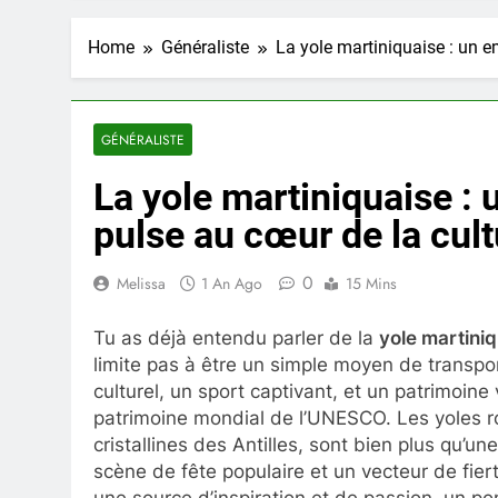
Home
Généraliste
La yole martiniquaise : un 
GÉNÉRALISTE
La yole martiniquaise :
pulse au cœur de la cul
0
Melissa
1 An Ago
15 Mins
Tu as déjà entendu parler de la
yole martini
limite pas à être un simple moyen de transpor
culturel, un sport captivant, et un patrimoine 
patrimoine mondial de l’UNESCO. Les yoles r
cristallines des Antilles, sont bien plus qu’une 
scène de fête populaire et un vecteur de fier