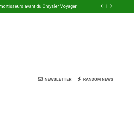
 réussir l’achat d’un LMNP d’occasion
sler Voyager : ce que vous devez savoir
c suspension arrière Nivomat en 2025 ?
mortisseurs avant du Chrysler Voyager
 réussir l’achat d’un LMNP d’occasion
sler Voyager : ce que vous devez savoir
NEWSLETTER
RANDOM NEWS