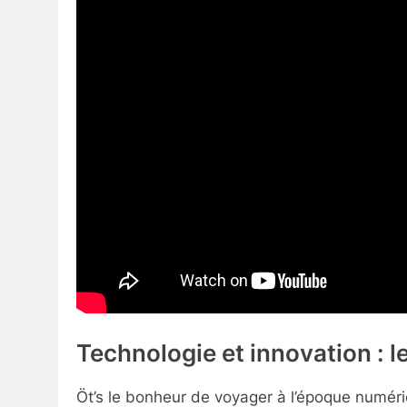
Technologie et innovation : l
Öt’s le bonheur de voyager à l’époque numériq