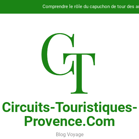
Guide complet pour
Fiabilité du moteur 2.4L du Chry
Pourquoi choisir le Chrysler Grand Voyager ave
Comprendre le rôle du capuchon de tour des a
Guide complet pour
Fiabilité du moteur 2.4L du Chry
Circuits-Touristiques-
Provence.com
Blog Voyage