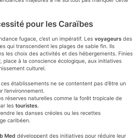
es tendances majeures à ne surtout pas manquer cette
cessité pour les Caraïbes
ndance fugace, c’est un impératif. Les
voyageurs
des
 qui transcendent les plages de sable fin. Ils
s les choix des activités et des hébergements. Finies
 place à la conscience écologique, aux initiatives
hissement culturel.
 : ces établissements ne se contentent pas d’être un
ur l’environnement.
es réserves naturelles comme la forêt tropicale de
par les
touristes
.
prendre les danses créoles ou les recettes
age caribéen.
ub Med
développent des initiatives pour réduire leur