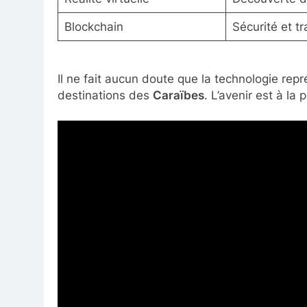
Blockchain
Sécurité et t
Il ne fait aucun doute que la technologie repr
destinations des
Caraïbes
. L’avenir est à la