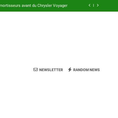
mortisseurs avant du Chrysler Voyager
 réussir l’achat d’un LMNP d’occasion
sler Voyager : ce que vous devez savoir
c suspension arrière Nivomat en 2025 ?
mortisseurs avant du Chrysler Voyager
 réussir l’achat d’un LMNP d’occasion
NEWSLETTER
RANDOM NEWS
sler Voyager : ce que vous devez savoir