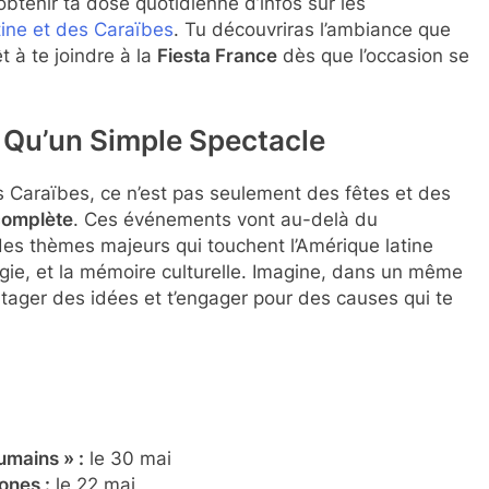
 obtenir ta dose quotidienne d’infos sur les
tine et des Caraïbes
. Tu découvriras l’ambiance que
t à te joindre à la
Fiesta France
dès que l’occasion se
 Qu’un Simple Spectacle
s Caraïbes, ce n’est pas seulement des fêtes et des
 complète
. Ces événements vont au-delà du
 des thèmes majeurs qui touchent l’Amérique latine
ogie, et la mémoire culturelle. Imagine, dans un même
rtager des idées et t’engager pour des causes qui te
umains » :
le 30 mai
ones :
le 22 mai