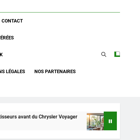
CONTACT
FÉRÉES
CK
NS LÉGALES
NOS PARTENAIRES
du Chrysler Voyager
Guide complet pour réuss
2 Semaines Ago