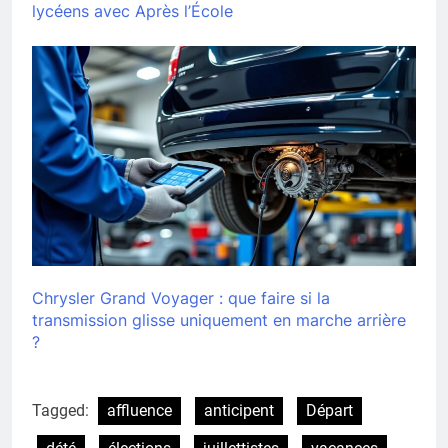
lycéens avec Après l’École
Chrysler Grand Voyager : que faire si la
transmission glisse uniquement en marche arrière
?
Tagged:
affluence
anticipent
Départ